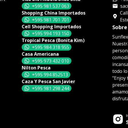
+595 981 537 063
sac
Shopping China Importados
Cal
+595 981 701 701
Est
Cell Shopping Importados
Sobre
+595 994 193 150
Sunflex
Tropical Pesca (Bonita Kim)
Nuestra
+595 984 318 955
persona
Casa Americana
comodid
+595 973 432 010
incansa
Nilton Pesca
todo lo
+595 994 852513
"Enjoy 
Caza Y Pesca San Javier
presen
+595 981 298 244
amamos,
disfrut
I