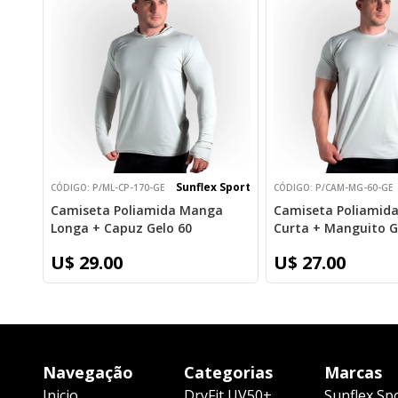
Sunflex Sport
CÓDIGO: P/ML-CP-170-GE
CÓDIGO: P/CAM-MG-60-GE
Camiseta Poliamida Manga
Camiseta Poliamid
Longa + Capuz Gelo 60
Curta + Manguito G
U$ 29.00
U$ 27.00
Navegação
Categorias
Marcas
Inicio
DryFit UV50+
Sunflex Sp