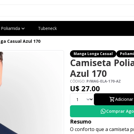
Poliamida
Tubeneck
ga Casual Azul 170
Manga Longa Casual
Poliam
Camiseta Poli
Azul 170
CÓDIGO:
P/MAG-ELA-170-AZ
U$ 27.00
Adicionar
Comprar Ago
Resumo
O conforto que a camiseta pr