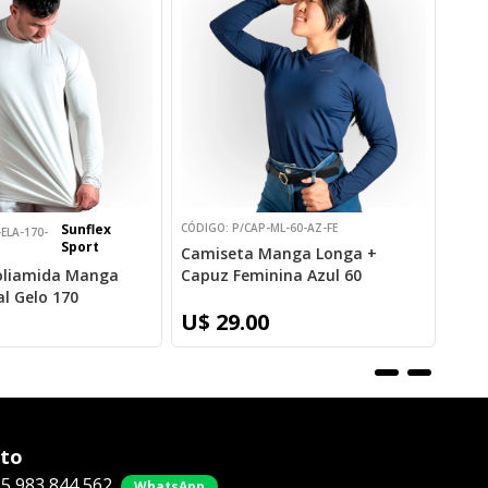
Cam
Capu
U$ 
Sunflex
CÓDIGO: P/CAP-ML-60-AZ-FE
ELA-170-
Sport
Camiseta Manga Longa +
oliamida Manga
Capuz Feminina Azul 60
l Gelo 170
U$ 29.00
to
5 983 844 562
WhatsApp