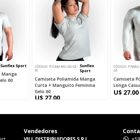
Sunflex Sport
Sunflex
CÓDIGO: P/CAM-MG-60-GE-
CÓDIGO: P/MAG-
FE
Sport
GE
a Manga
Camiseta Poliamida Manga
Camiseta P
elo 60
Curta + Manguito Feminina
Longa Casua
U$ 27.00
Gelo 60
U$ 27.00
Vendedores
Conta
ort
VILL DISTRIBUIDORES S.R.L
+59