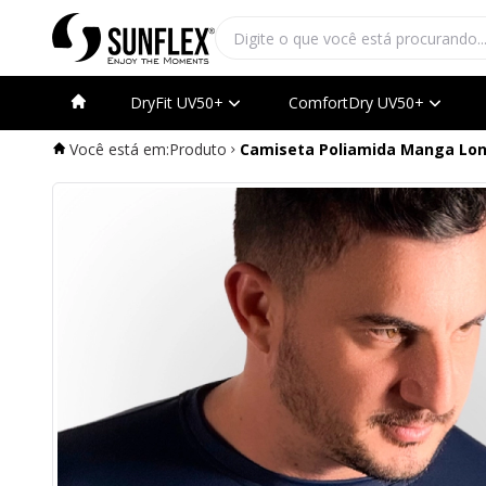
DryFit UV50+
ComfortDry UV50+
Você está em:
Produto
Camiseta Poliamida Manga Lon