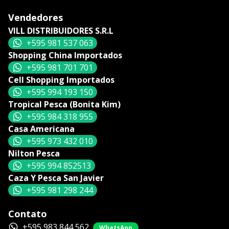
Vendedores
VILL DISTRIBUIDORES S.R.L
+595 981 537 063
Shopping China Importados
+595 981 701 701
Cell Shopping Importados
+595 994 193 150
Tropical Pesca (Bonita Kim)
+595 984 318 955
Casa Americana
+595 973 432 010
Nilton Pesca
+595 994 852513
Caza Y Pesca San Javier
+595 981 298 244
Contato
+595 983 844 562
WhatsApp