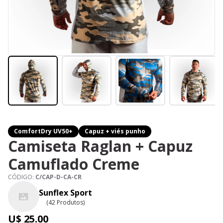
ComfortDry UV50+
Capuz + viés punho
Camiseta Raglan + Capuz
Camuflado Creme
CÓDIGO:
C/CAP-D-CA-CR
Sunflex Sport
(42 Produtos)
U$ 25.00